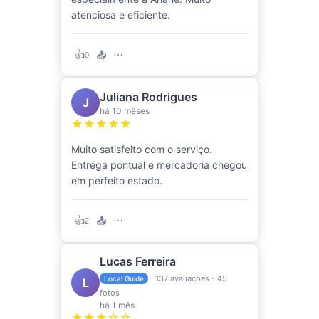
atenciosa e eficiente.
👍
📤
⋯
0
Juliana Rodrigues
J
há 10 mêses
★★★★★
Muito satisfeito com o serviço.
Entrega pontual e mercadoria chegou
em perfeito estado.
👍
📤
⋯
2
Lucas Ferreira
137 avaliações - 45
Local Guide
L
fotos
há 1 mês
★★★☆☆