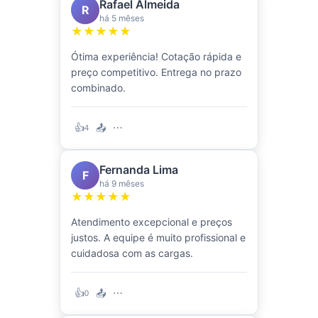
Rafael Almeida
R
há 5 mêses
★★★★★
Ótima experiência! Cotação rápida e
preço competitivo. Entrega no prazo
combinado.
👍
📤
⋯
4
Fernanda Lima
F
há 9 mêses
★★★★★
Atendimento excepcional e preços
justos. A equipe é muito profissional e
cuidadosa com as cargas.
👍
📤
⋯
0