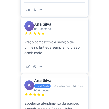
👍
📤
⋯
5
Ana Silva
A
há 1 semana
★★★★★
Preço competitivo e serviço de
primeira. Entrega sempre no prazo
combinado.
👍
📤
⋯
3
Ana Silva
A
78 avaliações - 14 fotos
Local Guide
há 9 mêses
★★★★★
Excelente atendimento da equipe,
especialmente a Ariane. Muito