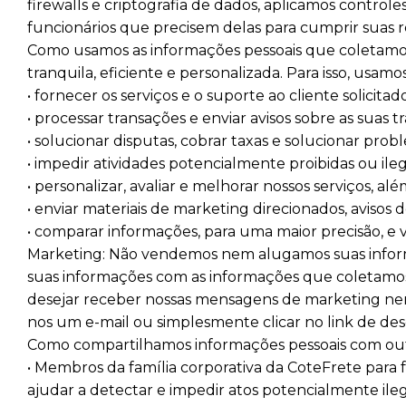
firewalls e criptografia de dados, aplicamos controle
funcionários que precisem delas para cumprir suas re
Como usamos as informações pessoais que coletamos: 
tranquila, eficiente e personalizada. Para isso, usamo
• fornecer os serviços e o suporte ao cliente solicitado
• processar transações e enviar avisos sobre as suas 
• solucionar disputas, cobrar taxas e solucionar prob
• impedir atividades potencialmente proibidas ou ileg
• personalizar, avaliar e melhorar nossos serviços, a
• enviar materiais de marketing direcionados, avisos
• comparar informações, para uma maior precisão, e ve
Marketing: Não vendemos nem alugamos suas informa
suas informações com as informações que coletamos 
desejar receber nossas mensagens de marketing nem
nos um e-mail ou simplesmente clicar no link de de
Como compartilhamos informações pessoais com outr
• Membros da família corporativa da CoteFrete para 
ajudar a detectar e impedir atos potencialmente ileg