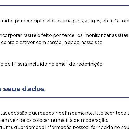
rado (por exemplo: vídeos, imagens, artigos, etc.). O co
incorporar rastreio feito por terceiros, monitorizar as su
nta e estiver com sessão iniciada nesse site.
o de IP será incluído no email de redefinição.
s seus dados
tadados são guardados indefinidamente. Isto acontece 
em vez de os colocar numa fila de moderação.
algum), guardamos a informação pessoal fornecida no seu 