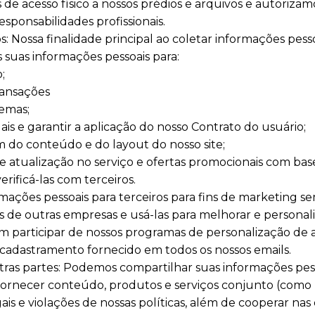
s de acesso físico a nossos prédios e arquivos e autoriza
sponsabilidades profissionais.
Nossa finalidade principal ao coletar informações pesso
s suas informações pessoais para:
;
transações
lemas;
ais e garantir a aplicação do nosso Contrato do usuário;
lém do conteúdo e do layout do nosso site;
 de atualização no serviço e ofertas promocionais com ba
rificá-las com terceiros.
ções pessoais para terceiros para fins de marketing s
de outras empresas e usá-las para melhorar e personaliz
 participar de nossos programas de personalização de a
scadastramento fornecido em todos os nossos emails.
as partes: Podemos compartilhar suas informações pes
fornecer conteúdo, produtos e serviços conjunto (como re
ais e violações de nossas políticas, além de cooperar nas