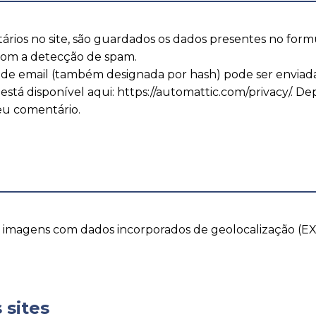
ários no site, são guardados os dados presentes no for
 com a detecção de spam.
de email (também designada por hash) pode ser enviada pa
r está disponível aqui: https://automattic.com/privacy/. 
seu comentário.
ar imagens com dados incorporados de geolocalização (EX
 sites