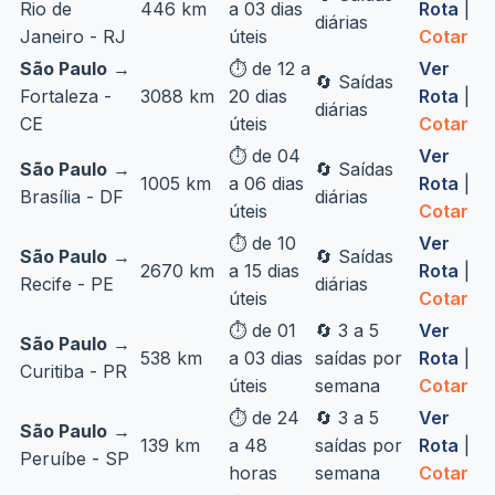
Rio de
446 km
a 03 dias
Rota
|
diárias
Janeiro - RJ
úteis
Cotar
São Paulo
→
⏱️ de 12 a
Ver
🔄 Saídas
Fortaleza -
3088 km
20 dias
Rota
|
diárias
CE
úteis
Cotar
⏱️ de 04
Ver
São Paulo
→
🔄 Saídas
1005 km
a 06 dias
Rota
|
Brasília - DF
diárias
úteis
Cotar
⏱️ de 10
Ver
São Paulo
→
🔄 Saídas
2670 km
a 15 dias
Rota
|
Recife - PE
diárias
úteis
Cotar
⏱️ de 01
🔄 3 a 5
Ver
São Paulo
→
538 km
a 03 dias
saídas por
Rota
|
Curitiba - PR
úteis
semana
Cotar
⏱️ de 24
🔄 3 a 5
Ver
São Paulo
→
139 km
a 48
saídas por
Rota
|
Peruíbe - SP
horas
semana
Cotar