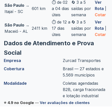
⏱️ de 02
🔄 3 a 5
Ver
São Paulo
→
601 km
a 04 dias
saídas por
Rota
|
Itajaí - SC
úteis
semana
Cotar
⏱️ de 12 a
🔄 3 a 5
Ver
São Paulo
→
2411 km
17 dias
saídas por
Rota
|
Maceió - AL
úteis
semana
Cotar
Dados de Atendimento e Prova
Social
Empresa
Zurcad Transportes
Cobertura
Brasil — 27 estados e
5.569 municípios
Modalidade
Coletas agendadas
B2B, carga fracionada
e lotação industrial
⭐ 4.9 no Google
—
Ver avaliações de clientes