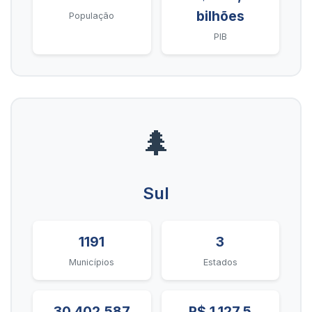
bilhões
População
PIB
🌲
Sul
1191
3
Municípios
Estados
30.402.587
R$ 1.127,5