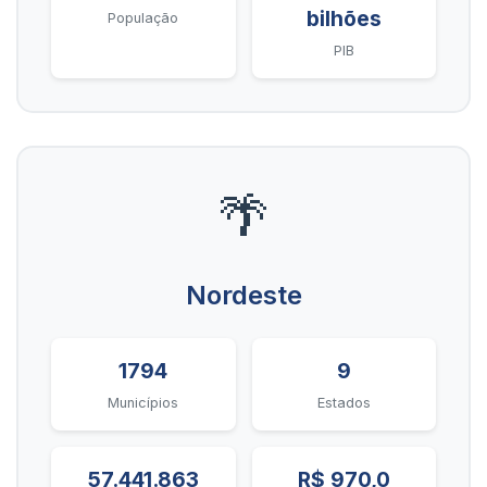
bilhões
População
PIB
🌴
Nordeste
1794
9
Municípios
Estados
57.441.863
R$ 970,0