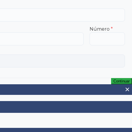
Número
*
Continuar
×