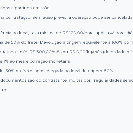
ridos a partir da emissão.
 contratação. Sem aviso prévio, a operação pode ser cancelada o
cia no local, taxa mínima de R$ 120,00/hora; após a 4ª hora, diári
ma de 50% do frete. Devolução à origem: equivalente a 100% do f
tratante: mín. R$ 300,00/mês ou R$ 0,20/kg/mês (densidade mín.
e 1% ao mês e correção monetária.
: 30% do frete; após chegada no local de origem: 50%.
 documentos são do contratante; multas por irregularidades serã
tro.