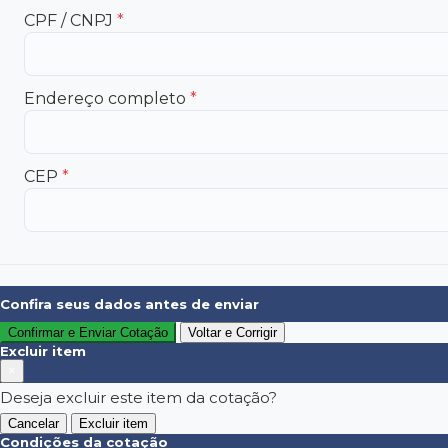
CPF / CNPJ
*
Endereço completo
*
CEP
*
Confira seus dados antes de enviar
Confirmar e Enviar Cotação
Voltar e Corrigir
Excluir item
×
Deseja excluir este item da cotação?
Cancelar
Excluir item
Condições da cotação