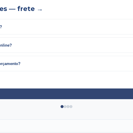
es — frete →
 para ?
online?
 orçamento?