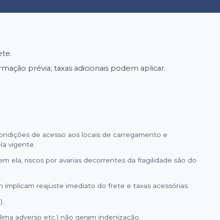
ete.
mação prévia; taxas adicionais podem aplicar.
condições de acesso aos locais de carregamento e
a vigente.
m ela, riscos por avarias decorrentes da fragilidade são do
implicam reajuste imediato do frete e taxas acessórias.
).
 clima adverso etc.) não geram indenização.