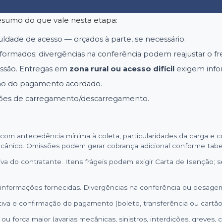
esumo do que vale nesta etapa:
uldade de acesso — orçados à parte, se necessário.
formados; divergências na conferência podem reajustar o fr
ssão.
Entregas em
zona rural ou acesso difícil
exigem infor
ão do pagamento acordado.
ições de carregamento/descarregamento.
 com antecedência mínima à coleta, particularidades da carga e 
cânico. Omissões podem gerar cobrança adicional conforme tabel
a do contratante. Itens frágeis podem exigir Carta de Isenção; se
informações fornecidas. Divergências na conferência ou pesagem 
tiva e confirmação do pagamento (boleto, transferência ou cartão
 ou força maior (avarias mecânicas, sinistros, interdições, greves,