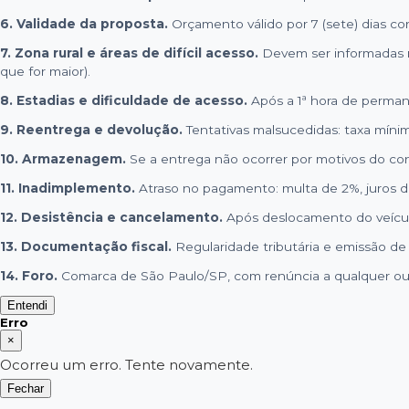
6. Validade da proposta.
Orçamento válido por 7 (sete) dias cor
7. Zona rural e áreas de difícil acesso.
Devem ser informadas na
que for maior).
8. Estadias e dificuldade de acesso.
Após a 1ª hora de permanên
9. Reentrega e devolução.
Tentativas malsucedidas: taxa míni
10. Armazenagem.
Se a entrega não ocorrer por motivos do con
11. Inadimplemento.
Atraso no pagamento: multa de 2%, juros d
12. Desistência e cancelamento.
Após deslocamento do veículo
13. Documentação fiscal.
Regularidade tributária e emissão de
14. Foro.
Comarca de São Paulo/SP, com renúncia a qualquer ou
Entendi
Erro
×
Ocorreu um erro. Tente novamente.
Fechar