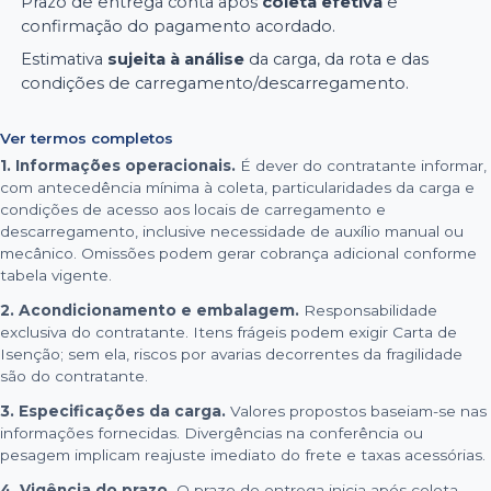
Prazo de entrega conta após
coleta efetiva
e
confirmação do pagamento acordado.
Estimativa
sujeita à análise
da carga, da rota e das
condições de carregamento/descarregamento.
Ver termos completos
1. Informações operacionais.
É dever do contratante informar,
com antecedência mínima à coleta, particularidades da carga e
condições de acesso aos locais de carregamento e
descarregamento, inclusive necessidade de auxílio manual ou
mecânico. Omissões podem gerar cobrança adicional conforme
tabela vigente.
2. Acondicionamento e embalagem.
Responsabilidade
exclusiva do contratante. Itens frágeis podem exigir Carta de
Isenção; sem ela, riscos por avarias decorrentes da fragilidade
são do contratante.
3. Especificações da carga.
Valores propostos baseiam-se nas
informações fornecidas. Divergências na conferência ou
pesagem implicam reajuste imediato do frete e taxas acessórias.
4. Vigência do prazo.
O prazo de entrega inicia após coleta