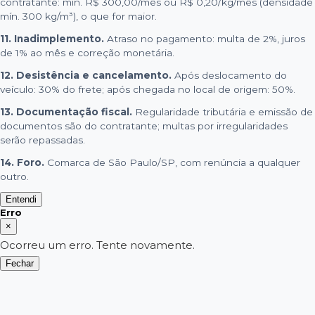
contratante: mín. R$ 300,00/mês ou R$ 0,20/kg/mês (densidade
mín. 300 kg/m³), o que for maior.
11. Inadimplemento.
Atraso no pagamento: multa de 2%, juros
de 1% ao mês e correção monetária.
12. Desistência e cancelamento.
Após deslocamento do
veículo: 30% do frete; após chegada no local de origem: 50%.
13. Documentação fiscal.
Regularidade tributária e emissão de
documentos são do contratante; multas por irregularidades
serão repassadas.
14. Foro.
Comarca de São Paulo/SP, com renúncia a qualquer
outro.
Entendi
Erro
×
Ocorreu um erro. Tente novamente.
Fechar