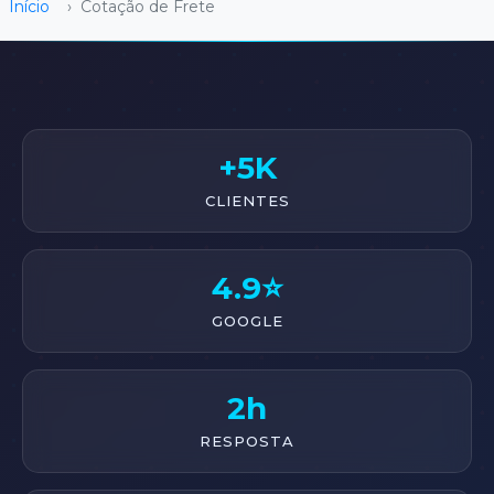
Início
›
Cotação de Frete
+5K
CLIENTES
4.9⭐
GOOGLE
2h
RESPOSTA