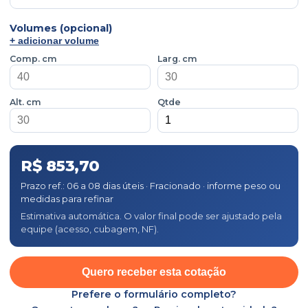
Volumes (opcional)
+ adicionar volume
Comp. cm
Larg. cm
Alt. cm
Qtde
R$ 853,70
Prazo ref.: 06 a 08 dias úteis · Fracionado · informe peso ou
medidas para refinar
Estimativa automática. O valor final pode ser ajustado pela
equipe (acesso, cubagem, NF).
Quero receber esta cotação
Prefere o formulário completo?