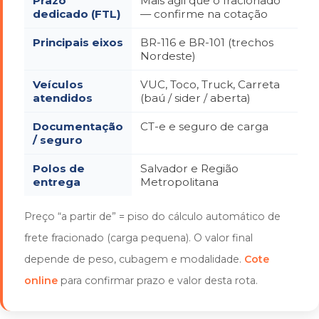
Prazo
Mais ágil que o fracionado
dedicado (FTL)
— confirme na cotação
Principais eixos
BR-116 e BR-101 (trechos
Nordeste)
Veículos
VUC, Toco, Truck, Carreta
atendidos
(baú / sider / aberta)
Documentação
CT-e e seguro de carga
/ seguro
Polos de
Salvador e Região
entrega
Metropolitana
Preço “a partir de” = piso do cálculo automático de
frete fracionado (carga pequena). O valor final
depende de peso, cubagem e modalidade.
Cote
online
para confirmar prazo e valor desta rota.