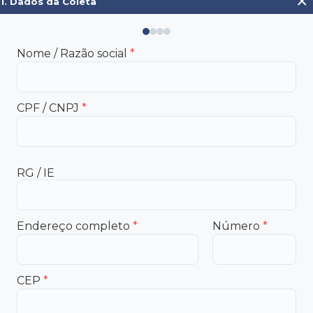
×
1. Dados da Coleta
Nome / Razão social
*
CPF / CNPJ
*
RG / IE
Endereço completo
*
Número
*
CEP
*