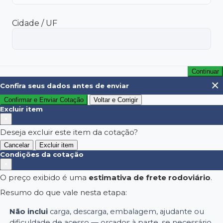
Cidade / UF
Continuar
×
Confira seus dados antes de enviar
Confirmar e Enviar Cotação
Voltar e Corrigir
Excluir item
×
Deseja excluir este item da cotação?
Cancelar
Excluir item
Condições da cotação
×
O preço exibido é uma
estimativa de frete rodoviário
.
Resumo do que vale nesta etapa:
Não inclui
carga, descarga, embalagem, ajudante ou
dificuldade de acesso — orçados à parte, se necessário.