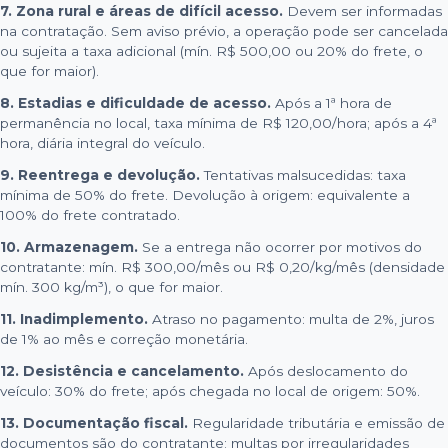
7. Zona rural e áreas de difícil acesso.
Devem ser informadas
na contratação. Sem aviso prévio, a operação pode ser cancelada
ou sujeita a taxa adicional (mín. R$ 500,00 ou 20% do frete, o
que for maior).
8. Estadias e dificuldade de acesso.
Após a 1ª hora de
permanência no local, taxa mínima de R$ 120,00/hora; após a 4ª
hora, diária integral do veículo.
9. Reentrega e devolução.
Tentativas malsucedidas: taxa
mínima de 50% do frete. Devolução à origem: equivalente a
100% do frete contratado.
10. Armazenagem.
Se a entrega não ocorrer por motivos do
contratante: mín. R$ 300,00/mês ou R$ 0,20/kg/mês (densidade
mín. 300 kg/m³), o que for maior.
11. Inadimplemento.
Atraso no pagamento: multa de 2%, juros
de 1% ao mês e correção monetária.
12. Desistência e cancelamento.
Após deslocamento do
veículo: 30% do frete; após chegada no local de origem: 50%.
13. Documentação fiscal.
Regularidade tributária e emissão de
documentos são do contratante; multas por irregularidades