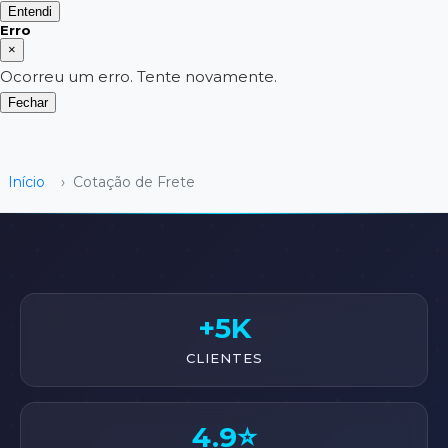
Entendi
Erro
×
Ocorreu um erro. Tente novamente.
Fechar
Início
›
Cotação de Frete
+5K
CLIENTES
4.9⭐