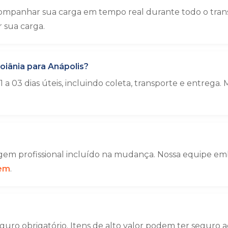
mpanhar sua carga em tempo real durante todo o transp
sua carga.
iânia para Anápolis?
a 03 dias úteis, incluindo coleta, transporte e entre
em profissional incluído na mudança. Nossa equipe emba
gem
.
uro obrigatório. Itens de alto valor podem ter seguro a