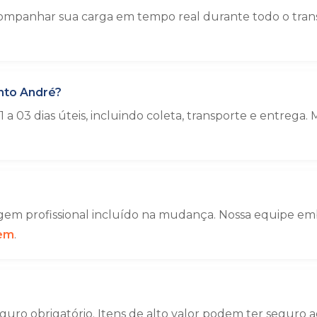
mpanhar sua carga em tempo real durante todo o transp
nto André?
a 03 dias úteis, incluindo coleta, transporte e entre
em profissional incluído na mudança. Nossa equipe emba
gem
.
uro obrigatório. Itens de alto valor podem ter seguro a