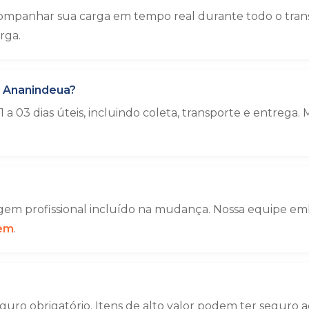
ompanhar sua carga em tempo real durante todo o tran
rga.
a Ananindeua?
a 03 dias úteis, incluindo coleta, transporte e entre
em profissional incluído na mudança. Nossa equipe emba
gem
.
uro obrigatório. Itens de alto valor podem ter seguro a