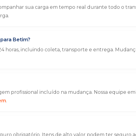
ompanhar sua carga em tempo real durante todo o trans
rga.
 para Betim?
4 horas, incluindo coleta, transporte e entrega. Muda
em profissional incluído na mudança. Nossa equipe emba
gem
.
uro obrigatório. Itens de alto valor podem ter seguro a