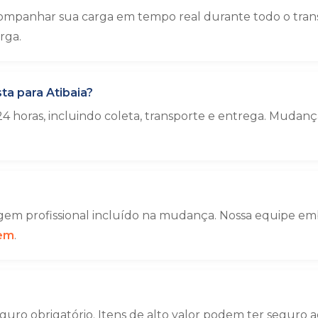
mpanhar sua carga em tempo real durante todo o transp
rga.
ta para Atibaia?
4 horas, incluindo coleta, transporte e entrega. Muda
em profissional incluído na mudança. Nossa equipe emba
gem
.
uro obrigatório. Itens de alto valor podem ter seguro a