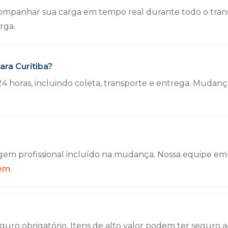
ompanhar sua carga em tempo real durante todo o trans
rga.
ra Curitiba?
4 horas, incluindo coleta, transporte e entrega. Muda
em profissional incluído na mudança. Nossa equipe emba
gem
.
uro obrigatório. Itens de alto valor podem ter seguro a