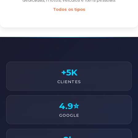
dedicadas, motos, veículos e itens pessoais.
Todos os tipos
+5K
CLIENTES
4.9⭐
GOOGLE