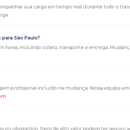
ompanhar sua carga em tempo real durante todo o trans
rga.
 para São Paulo?
4 horas, incluindo coleta, transporte e entrega. Muda
em profissional incluído na mudança. Nossa equipe emba
gem
.
uro obrigatório. Itens de alto valor podem ter seguro a