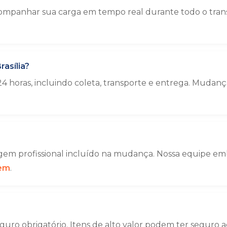
mpanhar sua carga em tempo real durante todo o transp
asília?
4 horas, incluindo coleta, transporte e entrega. Muda
em profissional incluído na mudança. Nossa equipe emba
gem
.
uro obrigatório. Itens de alto valor podem ter seguro a