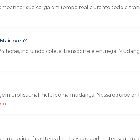
mpanhar sua carga em tempo real durante todo o trans
Mairiporã?
4 horas, incluindo coleta, transporte e entrega. Muda
em profissional incluído na mudança. Nossa equipe emba
gem
.
uro obrigatório. Itens de alto valor podem ter seguro a