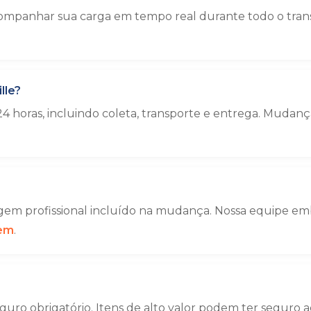
panhar sua carga em tempo real durante todo o transpor
lle?
4 horas, incluindo coleta, transporte e entrega. Muda
em profissional incluído na mudança. Nossa equipe emba
gem
.
uro obrigatório. Itens de alto valor podem ter seguro a