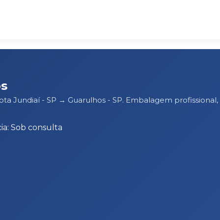
os
rota Jundiaí - SP → Guarulhos - SP. Embalagem profission
a: Sob consulta