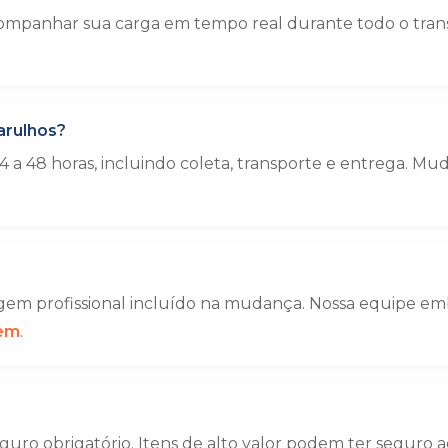
ompanhar sua carga em tempo real durante todo o trans
arulhos?
 a 48 horas, incluindo coleta, transporte e entrega. 
em profissional incluído na mudança. Nossa equipe emba
gem
.
uro obrigatório. Itens de alto valor podem ter seguro a