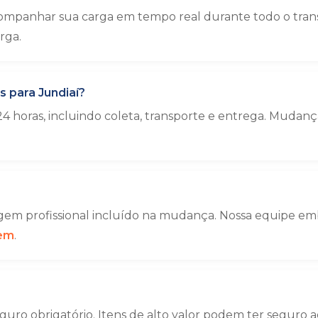
mpanhar sua carga em tempo real durante todo o transp
rga.
 para Jundiaí?
4 horas, incluindo coleta, transporte e entrega. Muda
em profissional incluído na mudança. Nossa equipe emba
gem
.
uro obrigatório. Itens de alto valor podem ter seguro a