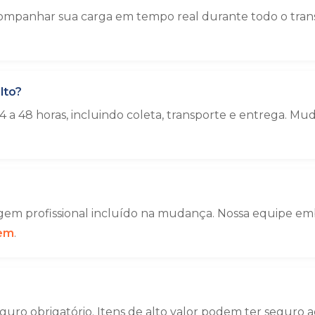
ompanhar sua carga em tempo real durante todo o trans
lto?
 a 48 horas, incluindo coleta, transporte e entrega. 
em profissional incluído na mudança. Nossa equipe emba
gem
.
uro obrigatório. Itens de alto valor podem ter seguro a