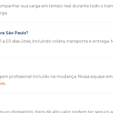
ompanhar sua carga em tempo real durante todo o trans
rga.
ra São Paulo?
a 03 dias úteis, incluindo coleta, transporte e entre
em profissional incluído na mudança. Nossa equipe emba
gem
.
uro obrigatório. Itens de alto valor podem ter seguro a