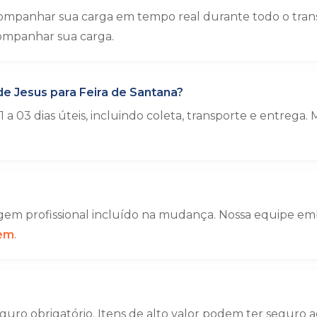
mpanhar sua carga em tempo real durante todo o transp
ompanhar sua carga.
e Jesus para Feira de Santana?
a 03 dias úteis, incluindo coleta, transporte e entre
em profissional incluído na mudança. Nossa equipe emba
gem
.
uro obrigatório. Itens de alto valor podem ter seguro a