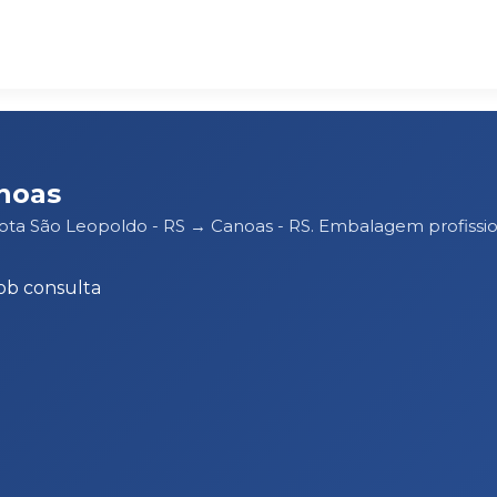
noas
rota São Leopoldo - RS → Canoas - RS. Embalagem profiss
ob consulta