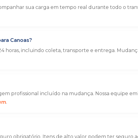
ompanhar sua carga em tempo real durante todo o trans
para Canoas?
4 horas, incluindo coleta, transporte e entrega. Muda
em profissional incluído na mudança. Nossa equipe emba
gem
.
uro obrigatório. Itens de alto valor podem ter seguro a