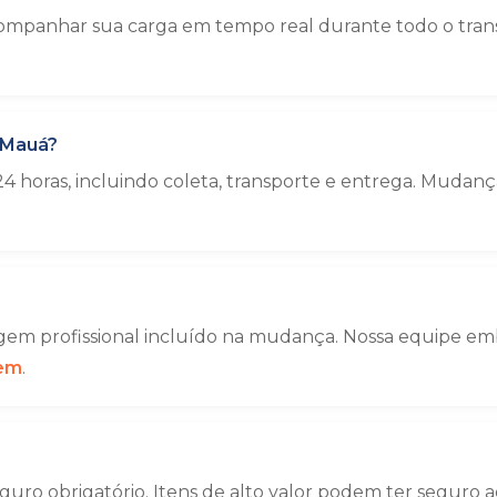
ompanhar sua carga em tempo real durante todo o trans
 Mauá?
4 horas, incluindo coleta, transporte e entrega. Muda
em profissional incluído na mudança. Nossa equipe emba
gem
.
uro obrigatório. Itens de alto valor podem ter seguro a