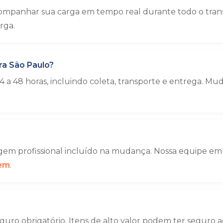
ompanhar sua carga em tempo real durante todo o trans
rga.
ra São Paulo?
 a 48 horas, incluindo coleta, transporte e entrega. 
em profissional incluído na mudança. Nossa equipe emba
gem
.
uro obrigatório. Itens de alto valor podem ter seguro a