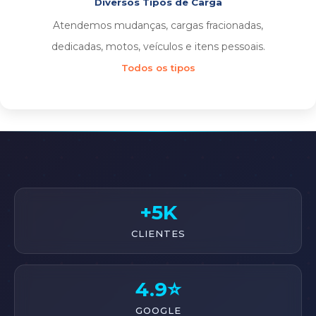
Diversos Tipos de Carga
Atendemos mudanças, cargas fracionadas,
dedicadas, motos, veículos e itens pessoais.
Todos os tipos
+5K
CLIENTES
4.9⭐
GOOGLE