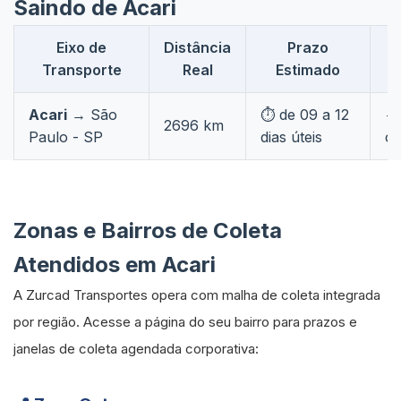
Saindo de Acari
Eixo de
Distância
Prazo
F
Transporte
Real
Estimado
Acari
→ São
⏱️ de 09 a 12
🔄
2696 km
Paulo - SP
dias úteis
co
Zonas e Bairros de Coleta
Atendidos em Acari
A Zurcad Transportes opera com malha de coleta integrada
por região. Acesse a página do seu bairro para prazos e
janelas de coleta agendada corporativa: