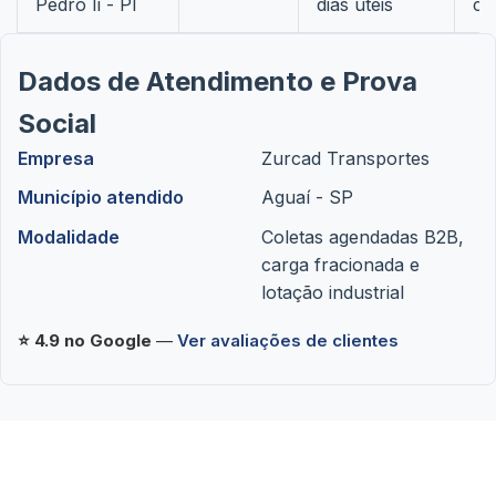
Pedro Ii - PI
dias úteis
co
Dados de Atendimento e Prova
Social
Empresa
Zurcad Transportes
Município atendido
Aguaí - SP
Modalidade
Coletas agendadas B2B,
carga fracionada e
lotação industrial
⭐ 4.9 no Google
—
Ver avaliações de clientes