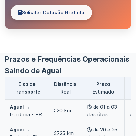
Solicitar Cotação Gratuita
Prazos e Frequências Operacionais
Saindo de Aguaí
Eixo de
Distância
Prazo
F
Transporte
Real
Estimado
Aguaí
→
⏱️ de 01 a 03
🔄
520 km
Londrina - PR
dias úteis
co
Aguaí
→
⏱️ de 20 a 25
🔄
2725 km