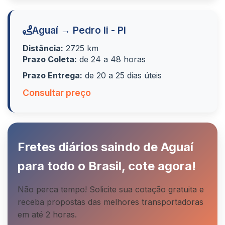
Aguaí → Pedro Ii - PI
Distância:
2725 km
Prazo Coleta:
de 24 a 48 horas
Prazo Entrega:
de 20 a 25 dias úteis
Consultar preço
Fretes diários saindo de Aguaí
para todo o Brasil, cote agora!
Não perca tempo! Solicite sua cotação gratuita e
receba propostas das melhores transportadoras
em até 2 horas.