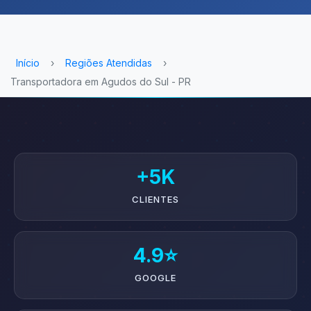
Início
›
Regiões Atendidas
›
Transportadora em Agudos do Sul - PR
+5K
CLIENTES
4.9⭐
GOOGLE