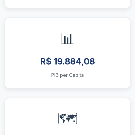
📊
R$ 19.884,08
PIB per Capita
🗺️