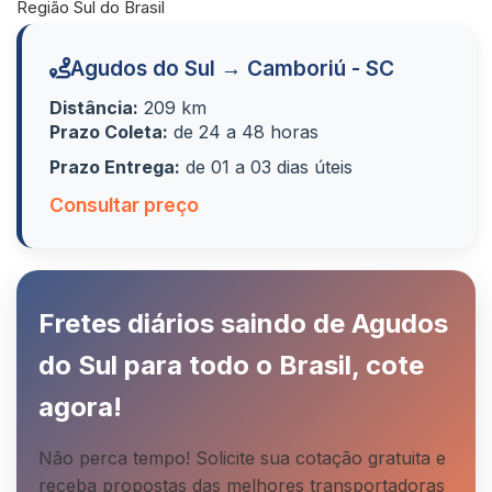
Região Sul do Brasil
Agudos do Sul → Camboriú - SC
Distância:
209 km
Prazo Coleta:
de 24 a 48 horas
Prazo Entrega:
de 01 a 03 dias úteis
Consultar preço
Fretes diários saindo de Agudos
do Sul para todo o Brasil, cote
agora!
Não perca tempo! Solicite sua cotação gratuita e
receba propostas das melhores transportadoras