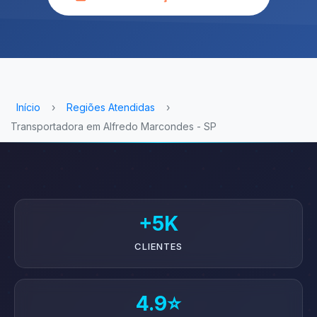
Início
›
Regiões Atendidas
›
Transportadora em Alfredo Marcondes - SP
+5K
CLIENTES
4.9⭐