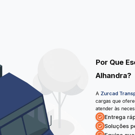
Por Que Es
Alhandra?
A
Zurcad Trans
cargas que ofer
atender às necess
Entrega rá
Soluções p