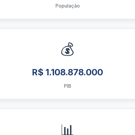
População
💰
R$ 1.108.878.000
PIB
📊