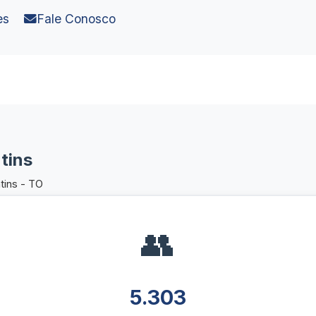
es
Fale Conosco
tins
tins - TO
👥
5.303