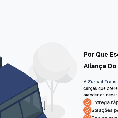
Por Que Es
Aliança Do
A
Zurcad Trans
cargas que ofer
atender às necess
Entrega rá
Soluções p