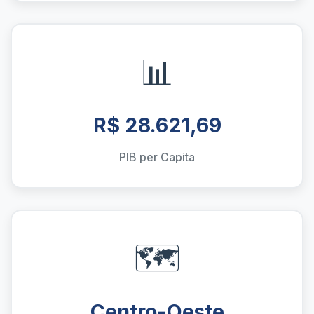
📊
R$ 28.621,69
PIB per Capita
🗺️
Centro-Oeste