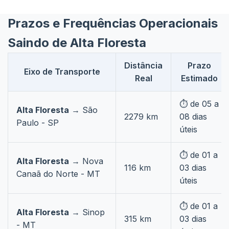
Prazos e Frequências Operacionais
Saindo de Alta Floresta
Distância
Prazo
Eixo de Transporte
Real
Estimado
⏱️ de 05 a
Alta Floresta
→ São
2279 km
08 dias
Paulo - SP
úteis
⏱️ de 01 a
Alta Floresta
→ Nova
116 km
03 dias
Canaã do Norte - MT
úteis
⏱️ de 01 a
Alta Floresta
→ Sinop
315 km
03 dias
- MT