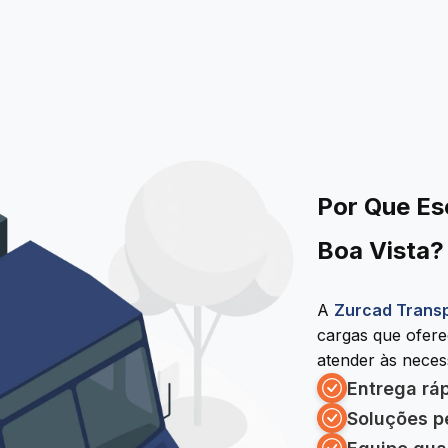
Por Que Es
Boa Vista?
A
Zurcad Trans
cargas que ofer
atender às necess
Entrega rá
Soluções p