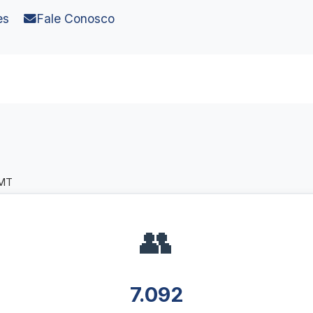
es
Fale Conosco
 MT
👥
7.092