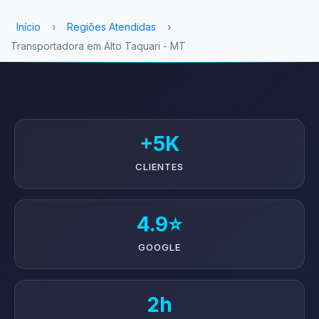
Início
›
Regiões Atendidas
›
Transportadora em Alto Taquari - MT
+5K
CLIENTES
4.9⭐
GOOGLE
2h