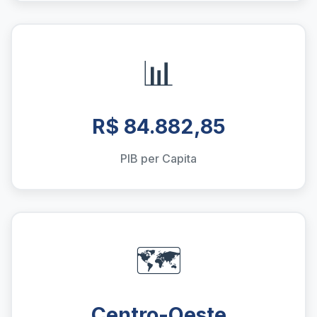
📊
R$ 84.882,85
PIB per Capita
🗺️
Centro-Oeste