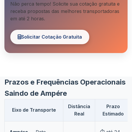
Não perca tempo! Solicite sua cotação gratuita e
receba propostas das melhores transportadoras
em até 2 horas.
Solicitar Cotação Gratuita
Prazos e Frequências Operacionais
Saindo de Ampére
Distância
Prazo
Eixo de Transporte
Real
Estimado