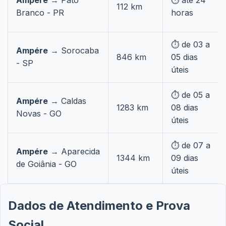
Ampére
→ Pato
⏱️ até 24
112 km
Branco - PR
horas
⏱️ de 03 a
Ampére
→ Sorocaba
846 km
05 dias
- SP
úteis
⏱️ de 05 a
Ampére
→ Caldas
1283 km
08 dias
Novas - GO
úteis
⏱️ de 07 a
Ampére
→ Aparecida
1344 km
09 dias
de Goiânia - GO
úteis
Dados de Atendimento e Prova
Social