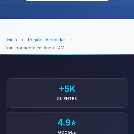
Início
›
Regiões Atendidas
›
Transportadora em Anori - AM
+5K
CLIENTES
4.9⭐
GOOGLE