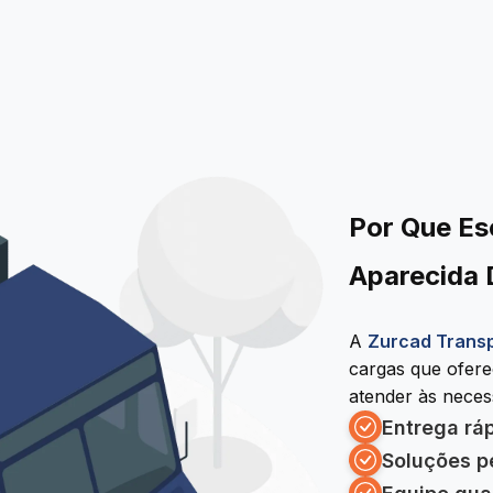
Por Que Es
Aparecida
A
Zurcad Trans
cargas que ofer
atender às necess
Entrega rá
Soluções p