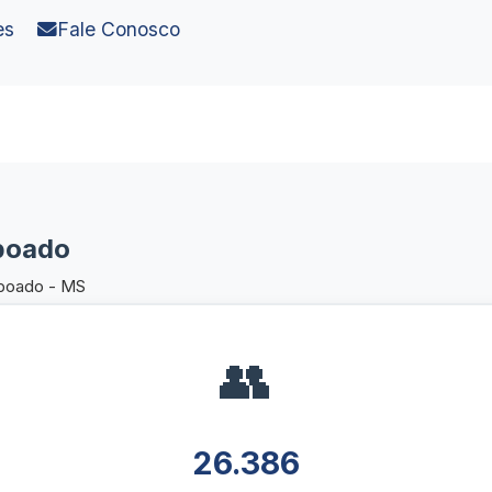
es
Fale Conosco
aboado
aboado - MS
👥
26.386