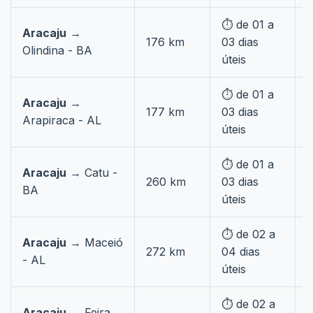
⏱️ de 01 a
Aracaju
→

176 km
03 dias
Olindina - BA
c
úteis
⏱️ de 01 a
Aracaju
→

177 km
03 dias
Arapiraca - AL
c
úteis
⏱️ de 01 a
Aracaju
→ Catu -

260 km
03 dias
BA
c
úteis
⏱️ de 02 a
Aracaju
→ Maceió

272 km
04 dias
- AL
c
úteis
⏱️ de 02 a
Aracaju
→ Feira
