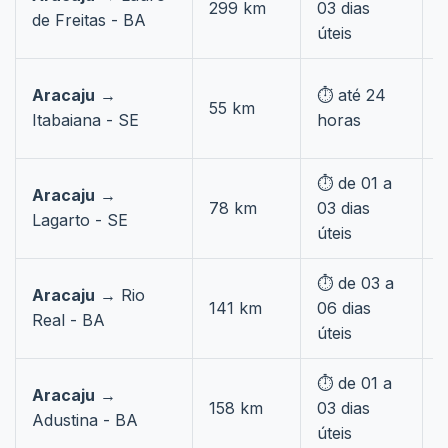
299 km
03 dias
s
de Freitas - BA
úteis
Aracaju
→
⏱️ até 24

55 km
Itabaiana - SE
horas
c
⏱️ de 01 a
Aracaju
→

78 km
03 dias
Lagarto - SE
c
úteis
⏱️ de 03 a
Aracaju
→ Rio

141 km
06 dias
Real - BA
c
úteis
⏱️ de 01 a
Aracaju
→

158 km
03 dias
Adustina - BA
c
úteis