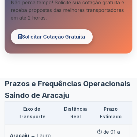
Não perca tempo! Solicite sua cotação gratuita e
receba propostas das melhores transportadoras
em até 2 horas.
Solicitar Cotação Gratuita
Prazos e Frequências Operacionais
Saindo de Aracaju
Eixo de
Distância
Prazo
Transporte
Real
Estimado
⏱️ de 01 a

Aracaju
→ Lauro