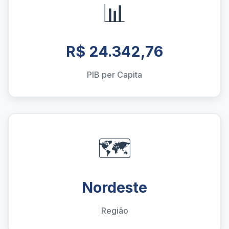
📊
R$ 24.342,76
PIB per Capita
🗺️
Nordeste
Região