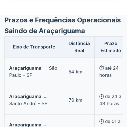
Prazos e Frequências Operacionais
Saindo de Araçariguama
Distância
Prazo
Eixo de Transporte
Real
Estimado
Araçariguama
→ São
⏱️ até 24
54 km
Paulo - SP
horas
Araçariguama
→
⏱️ de 24 a
79 km
Santo André - SP
48 horas
⏱️ de 01 a
Araçariguama
→