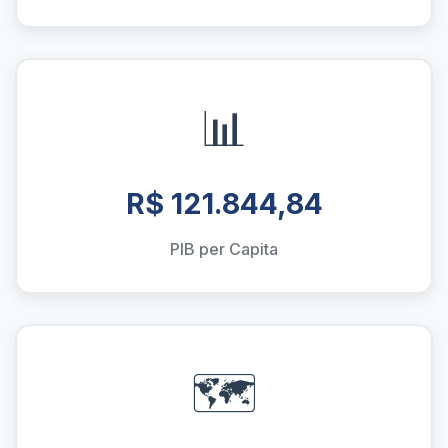
📊
R$ 121.844,84
PIB per Capita
🗺️