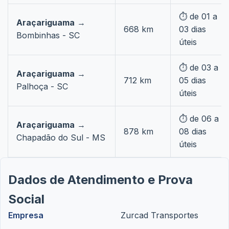
⏱️ de 01 a
Araçariguama
→
668 km
03 dias
Bombinhas - SC
úteis
⏱️ de 03 a
Araçariguama
→
712 km
05 dias
Palhoça - SC
úteis
⏱️ de 06 a
Araçariguama
→
878 km
08 dias
Chapadão do Sul - MS
úteis
Dados de Atendimento e Prova
Social
Empresa
Zurcad Transportes