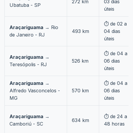
272 km
03 dias
Ubatuba - SP
úteis
⏱️ de 02 a
Araçariguama
→ Rio
493 km
04 dias
de Janeiro - RJ
úteis
⏱️ de 04 a
Araçariguama
→
526 km
06 dias
Teresópolis - RJ
úteis
Araçariguama
→
⏱️ de 04 a
Alfredo Vasconcelos -
570 km
06 dias
MG
úteis
Araçariguama
→
⏱️ de 24 a
634 km
Camboriú - SC
48 horas