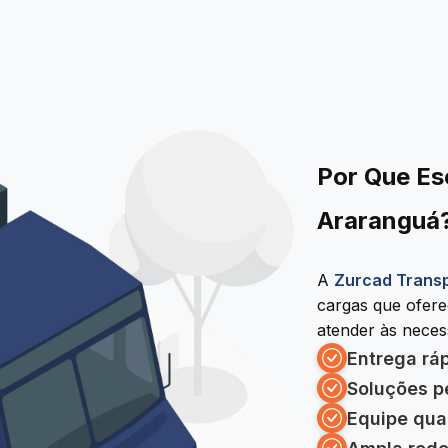
Por Que Es
Araranguá
A
Zurcad Trans
cargas que ofer
atender às necess
Entrega rá
Soluções p
Equipe qua