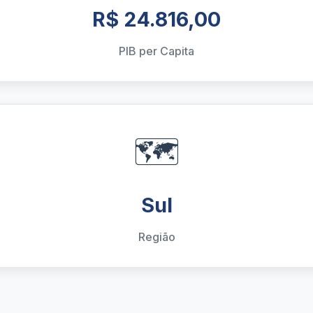
R$ 24.816,00
PIB per Capita
🗺️
Sul
Região