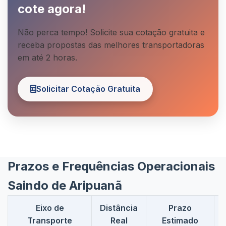
cote agora!
Não perca tempo! Solicite sua cotação gratuita e
receba propostas das melhores transportadoras
em até 2 horas.
Solicitar Cotação Gratuita
Prazos e Frequências Operacionais
Saindo de Aripuanã
Eixo de
Distância
Prazo
Transporte
Real
Estimado