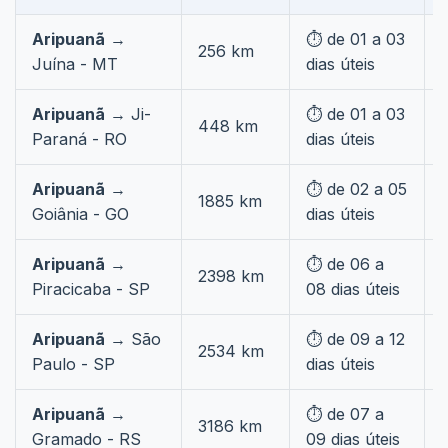
Aripuanã
→
⏱️ de 01 a 03
256 km
Juína - MT
dias úteis
Aripuanã
→ Ji-
⏱️ de 01 a 03
448 km
Paraná - RO
dias úteis
Aripuanã
→
⏱️ de 02 a 05
1885 km
Goiânia - GO
dias úteis
Aripuanã
→
⏱️ de 06 a
2398 km
Piracicaba - SP
08 dias úteis
Aripuanã
→ São
⏱️ de 09 a 12
2534 km
Paulo - SP
dias úteis
Aripuanã
→
⏱️ de 07 a
3186 km
Gramado - RS
09 dias úteis