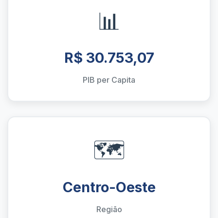
📊
R$ 30.753,07
PIB per Capita
🗺️
Centro-Oeste
Região