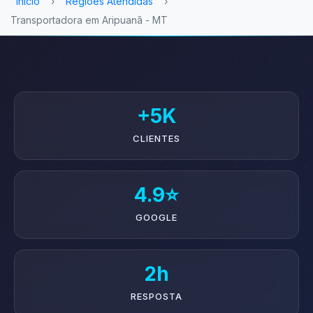
Início
›
Regiões Atendidas
›
Transportadora em Aripuanã - MT
+5K
CLIENTES
4.9⭐
GOOGLE
2h
RESPOSTA