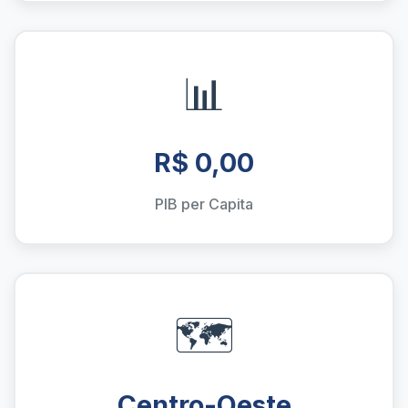
📊
R$ 0,00
PIB per Capita
🗺️
Centro-Oeste