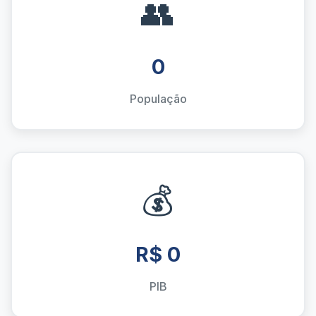
👥
0
População
💰
R$ 0
PIB