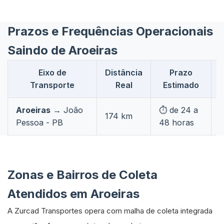
Prazos e Frequências Operacionais
Saindo de Aroeiras
Eixo de
Distância
Prazo
Transporte
Real
Estimado
Aroeiras
→ João
⏱️ de 24 a

174 km
Pessoa - PB
48 horas
c
Zonas e Bairros de Coleta
Atendidos em Aroeiras
A Zurcad Transportes opera com malha de coleta integrada