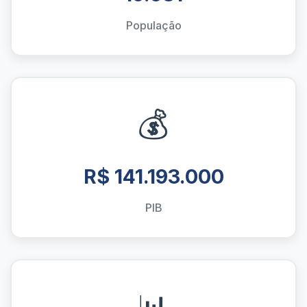
População
💰
R$ 141.193.000
PIB
📊