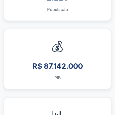
População
💰
R$ 87.142.000
PIB
📊