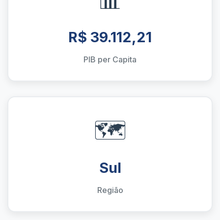
R$ 39.112,21
PIB per Capita
🗺️
Sul
Região