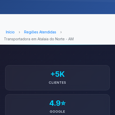
Início
›
Regiões Atendidas
›
Transportadora em Atalaia do Norte - AM
+5K
CLIENTES
4.9⭐
GOOGLE