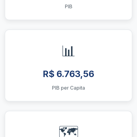
PIB
📊
R$ 6.763,56
PIB per Capita
🗺️