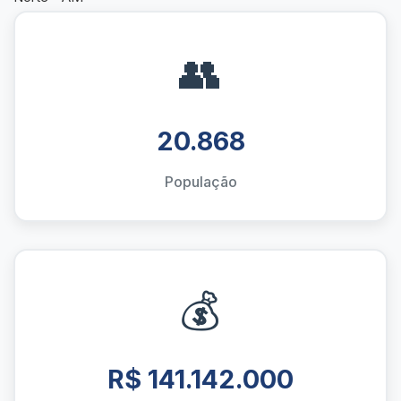
👥
20.868
População
💰
R$ 141.142.000