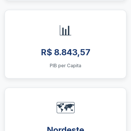
📊
R$ 8.843,57
PIB per Capita
🗺️
Nordeste